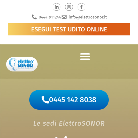
0444-911244
info@elettrosonor.it
ESEGUI TEST UDITO ONLINE
0445 142 8038
Le sedi ElettroSONOR