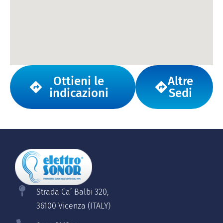
Ottieni le
Altre
indicazioni
Sedi
Strada Ca’ Balbi 320,
36100 Vicenza (ITALY)