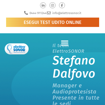
0444-911244
info@elettrosonor.it
ESEGUI TEST UDITO ONLINE
Il team
ElettroSONOR
Stefano
Dalfovo
Manager e
Audioprotesista
Presente in tutte
le sedi