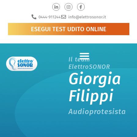
0444-911244
info@elettrosonor.it
ESEGUI TEST UDITO ONLINE
Il team
ElettroSONOR
Giorgia
Filippi
Audioprotesista