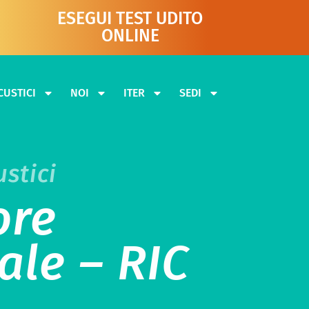
ESEGUI TEST UDITO
ONLINE
CUSTICI
NOI
ITER
SEDI
stici
ore
ale – RIC