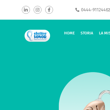
0444-911244
HOME
STORIA
LA MI