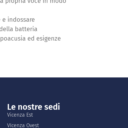
la propria voce in modo
 e indossare
ella batteria
i ipoacusia ed esigenze
Le nostre sedi
Vicenza Est
VIcenza Ovest