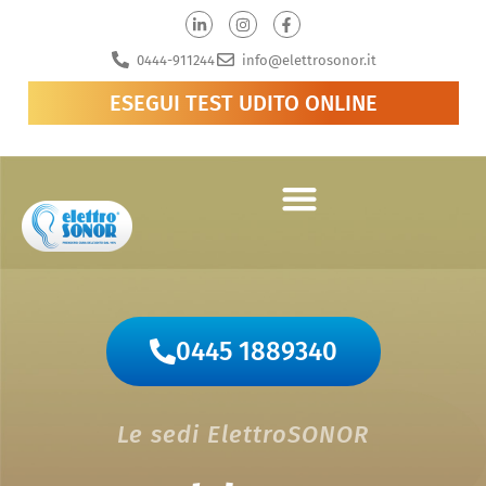
0444-911244
info@elettrosonor.it
ESEGUI TEST UDITO ONLINE
0445 1889340
Le sedi ElettroSONOR