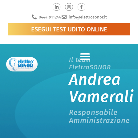
0444-911244
info@elettrosonor.it
ESEGUI TEST UDITO ONLINE
Il team
ElettroSONOR
Andrea
Vamerali
Responsabile
Amministrazione